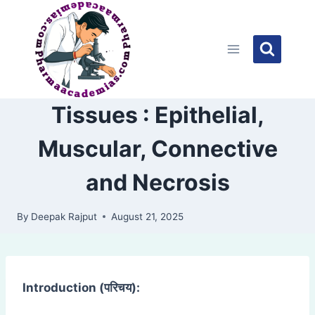
Skip
to
content
Tissues : Epithelial,
Muscular, Connective
and Necrosis
By
Deepak Rajput
August 21, 2025
Introduction (
परिचय):