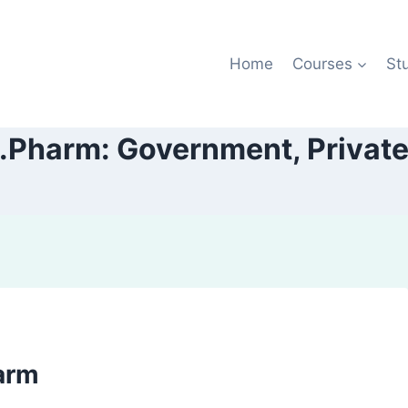
Home
Courses
St
B.Pharm: Government, Privat
arm