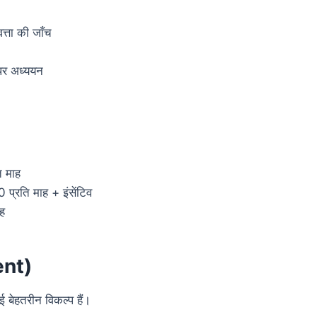
त्ता की जाँच
 पर अध्ययन
 माह
रति माह + इंसेंटिव
ह
ent)
बेहतरीन विकल्प हैं।