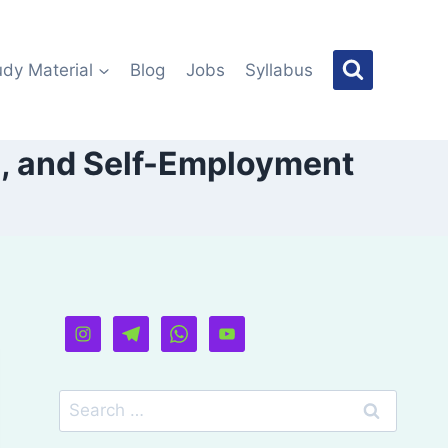
udy Material
Blog
Jobs
Syllabus
e, and Self-Employment
Search
for: