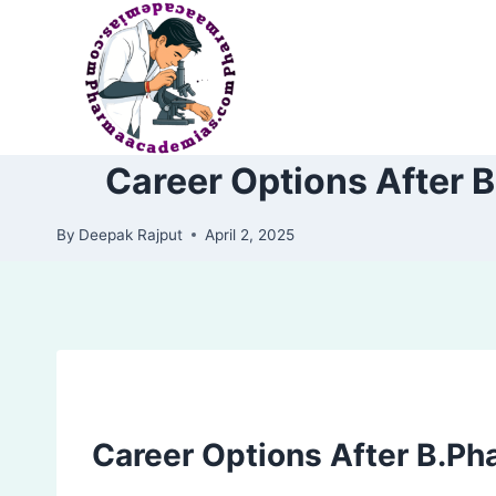
Skip
to
content
Career Options After 
By
Deepak Rajput
April 2, 2025
Career Options After B.Ph