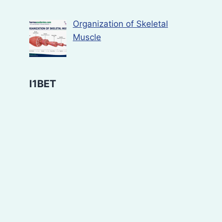
Organization of Skeletal
Muscle
I1BET